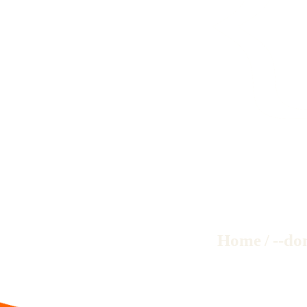
Home
/
--do