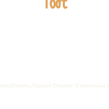
nuts
,
Donuts
,
Αλμυρά Donuts
/
Γαλοπούλα 