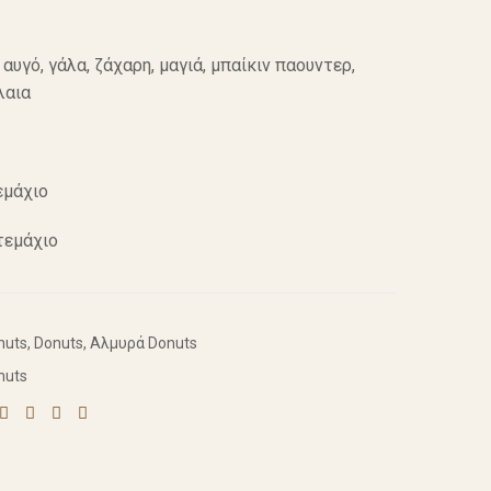
 αυγό, γάλα, ζάχαρη, μαγιά, μπαίκιν παουντερ,
λαια
εμάχιο
τεμάχιο
nuts
,
Donuts
,
Αλμυρά Donuts
nuts