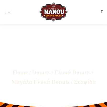
Home
/
Donuts
/
Γλυκά Donuts
/
Μεγάλα Γλυκά Donuts
/
Σταφίδα