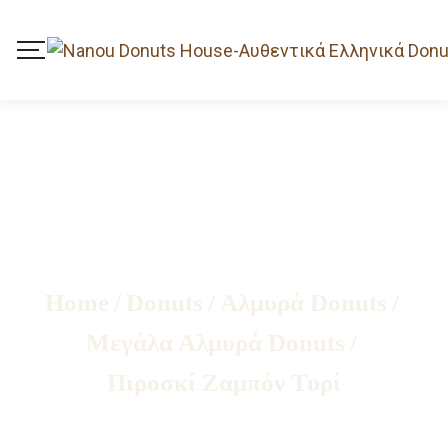
Home
/
Donuts
/
Αλμυρά Donuts
/
Μεγάλα Αλμυρά Donuts
/
Πιροσκί Ζαμπόν Τυρί