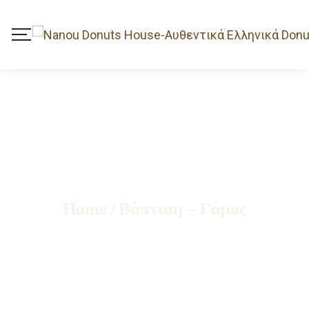
Home
/
Βάπτιση – Γάμος