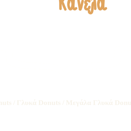
nuts
/
Γλυκά Donuts
/
Μεγάλα Γλυκά Donu